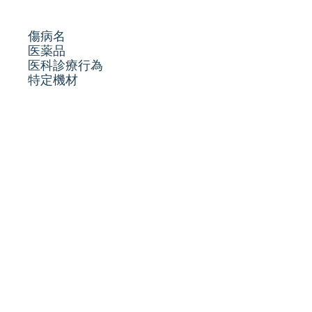
傷病名
医薬品
医科診療行為
特定機材
レセ電コード
AAA AAAA
6ABBB BBBB
1 ABBB BBB0
7 0AAA 0000
7 100A AAAA
7 2AAA A000
7 3AAA 000B
7 5AAA A000